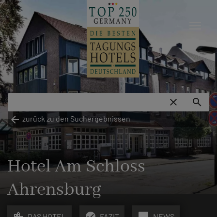
menu
close
search
arrow_back
zurück zu den Suchergebnissen
Hotel Am Schloss
Ahrensburg
location_city
check_circle
chat_bubble
DAS HOTEL
FAZIT
NEWS