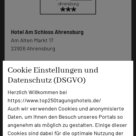
Hotel Am Schloss Ahrensburg
Am Alten Markt 17
22926 Ahrensburg
+49 4102 8055
phone
Cookie Einstellungen und
Email
mail
Datenschutz (DSGVO)
Homepage
language
Herzlich Willkommen bei
https://www.top250tagungshotels.de/
add_circle
zur Tagungsanfrage hinzufügen
Auch wir verwenden Cookies und anonymisierte
Daten, um Ihnen den Besuch unseres Portals so
angenehm als möglich zu gestalten. Einige dieser
Bewertung
Cookies sind dabei für die optimale Nutzung der