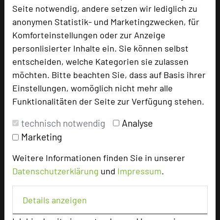
Seite notwendig, andere setzen wir lediglich zu
Tagungsplaner
anonymen Statistik- und Marketingzwecken, für
Tagungsleiter
Komforteinstellungen oder zur Anzeige
personlisierter Inhalte ein. Sie können selbst
Tagungsteilnehmer
entscheiden, welche Kategorien sie zulassen
möchten. Bitte beachten Sie, dass auf Basis ihrer
Einstellungen, womöglich nicht mehr alle
Hotel bewerten
Funktionalitäten der Seite zur Verfügung stehen.
technisch notwendig
Analyse
Hoteldaten
Marketing
Max. Tagungskapazität (Personen)
Weitere Informationen finden Sie in unserer
U-Form
30
Datenschutzerklärung
und
Impressum
.
Parlamentarisch
48
Reihenbestuhlung
65
Details anzeigen
Tagungsräume
7