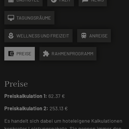
desktop_mac
TAGUNGSRÄUME
local_florist
train
WELLNESS UND FREIZEIT
ANREISE
account_balance_wallet
extension
PREISE
RAHMENPROGRAMM
Preise
Preiskalkulation 1:
62.37 €
Preiskalkulation 2:
253.13 €
Es handelt sich dabei um hoteleigene Kalkulationen
konkreter Leistungspakete. Sie nennen immer den