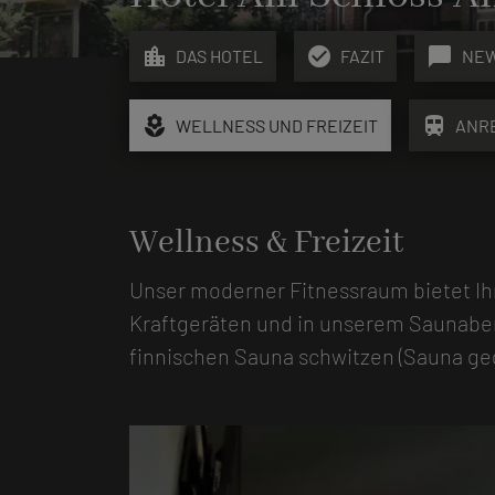
location_city
check_circle
chat_bubble
DAS HOTEL
FAZIT
NE
local_florist
train
WELLNESS UND FREIZEIT
ANR
Wellness & Freizeit
Unser moderner Fitnessraum bietet Ih
Kraftgeräten und in unserem Saunabe
finnischen Sauna schwitzen (Sauna geg