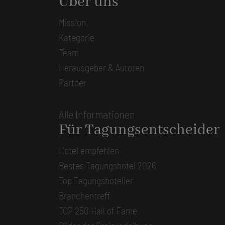
Über uns
Mission
Kategorie
Team
Herausgeber & Autoren
Partner
Alle Informationen
Für Tagungsentscheider
Hotel empfehlen
Bestes Tagungshotel 2026
Top Tagungshotelier
Branchentreff
TOP 250 Hall of Fame