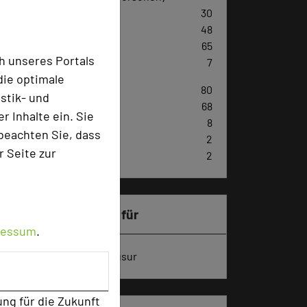
U-Form
30
Parlamentarisch
48
Reihenbestuhlung
65
h unseres Portals
Tagungsräume
7
die optimale
Zimmer
80
stik- und
Doppelzimmer
68
 Inhalte ein. Sie
Einzelzimmer
8
beachten Sie, dass
Juniorsuiten
2
r Seite zur
Appartements
2
Besonders geeignet für
ressum
.
Seminar, Konferenz, Klausur
ung für die Zukunft