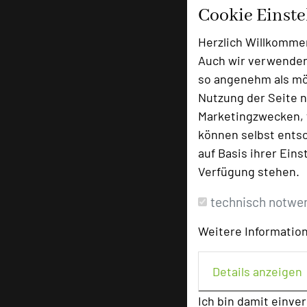
Cookie Einst
Herzlich Willkomme
Auch wir verwenden
so angenehm als mög
Nutzung der Seite n
Marketingzwecken, f
können selbst entsc
auf Basis ihrer Eins
Verfügung stehen.
technisch notwe
Weitere Information
Details anzeigen
Ich bin damit einve