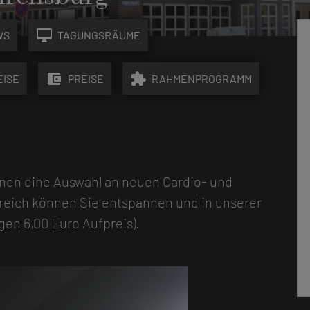
desktop_mac
WS
TAGUNGSRÄUME
account_balance_wallet
extension
EISE
PREISE
RAHMENPROGRAMM
nen eine Auswahl an neuen Cardio- und
reich können Sie entspannen und in unserer
en 6,00 Euro Aufpreis).