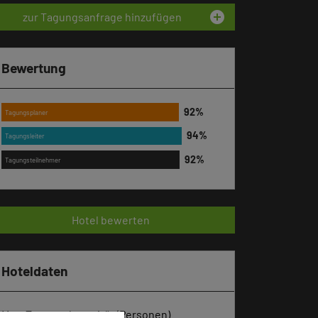
add_circle
zur Tagungsanfrage hinzufügen
Bewertung
Tagungsplaner
Tagungsleiter
Tagungsteilnehmer
Hotel bewerten
Hoteldaten
Max. Tagungskapazität (Personen)