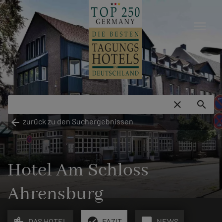
menu
close
search
arrow_back
zurück zu den Suchergebnissen
Hotel Am Schloss
Ahrensburg
location_city
check_circle
chat_bubble
DAS HOTEL
FAZIT
NEWS