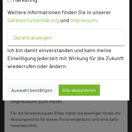
Weitere Informationen finden Sie in unserer
Datenschutzerklärung
und
Impressum
.
Besonders geeignet für
Details anzeigen
Seminar, Konferenz, Klausur
Ich bin damit einverstanden und kann meine
Einwilligung jederzeit mit Wirkung für die Zukunft
wiederrufen oder ändern.
2701 Seiten dieses Hotels wurden in den
vergangenen 30 Tagen auf diesem Portal aufgerufen.
Auswahl bestätigen
Alle akzeptieren
Impressum zum Hotel
Für die Verwendung der Bilder haben die jeweiligen Hotels die
Nutzungsrechte für dieses Portal eingeräumt und sind dafür
verantwortlich.