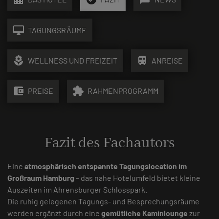
desktop_mac
TAGUNGSRÄUME
local_florist
train
WELLNESS UND FREIZEIT
ANREISE
account_balance_wallet
extension
PREISE
RAHMENPROGRAMM
Fazit des Fachautors
Eine
atmosphärisch entspannte Tagungslocation im
Großraum Hamburg
– das nahe Hotelumfeld bietet kleine
Auszeiten im Ahrensburger Schlosspark.
Die ruhig gelegenen Tagungs- und Besprechungsräume
werden ergänzt durch eine
gemütliche Kaminlounge
zur