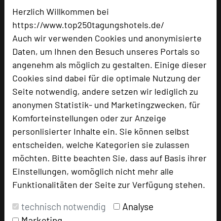
Herzlich Willkommen bei
https://www.top250tagungshotels.de/
Hotel bewerten
Auch wir verwenden Cookies und anonymisierte
Daten, um Ihnen den Besuch unseres Portals so
angenehm als möglich zu gestalten. Einige dieser
Hoteldaten
Cookies sind dabei für die optimale Nutzung der
Seite notwendig, andere setzen wir lediglich zu
Max. Tagungskapazität (Personen)
anonymen Statistik- und Marketingzwecken, für
U-Form
30
Komforteinstellungen oder zur Anzeige
Parlamentarisch
48
personlisierter Inhalte ein. Sie können selbst
Reihenbestuhlung
65
entscheiden, welche Kategorien sie zulassen
Tagungsräume
7
möchten. Bitte beachten Sie, dass auf Basis ihrer
Zimmer
80
Einstellungen, womöglich nicht mehr alle
Doppelzimmer
68
Funktionalitäten der Seite zur Verfügung stehen.
Einzelzimmer
8
Juniorsuiten
2
technisch notwendig
Analyse
Appartements
2
Marketing