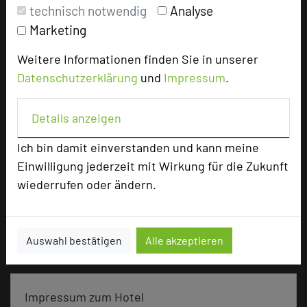
Doppelzimmer
68
technisch notwendig
Analyse
Einzelzimmer
8
Marketing
Juniorsuiten
2
Appartements
2
Weitere Informationen finden Sie in unserer
Datenschutzerklärung
und
Impressum
.
Besonders geeignet für
Details anzeigen
Ich bin damit einverstanden und kann meine
Seminar, Konferenz, Klausur
Einwilligung jederzeit mit Wirkung für die Zukunft
wiederrufen oder ändern.
2768 Seiten dieses Hotels wurden in den
vergangenen 30 Tagen auf diesem Portal aufgerufen.
Auswahl bestätigen
Alle akzeptieren
Impressum zum Hotel