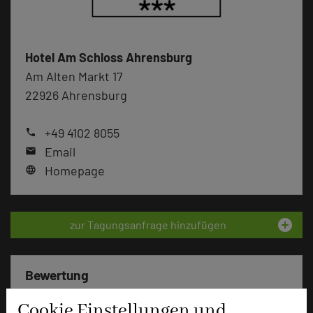
Hotel Am Schloss Ahrensburg
Am Alten Markt 17
22926 Ahrensburg
+49 4102 8055
phone
Email
mail
Homepage
language
add_circle
zur Tagungsanfrage hinzufügen
Bewertung
Cookie Einstellungen und