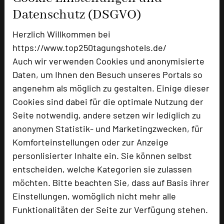
Tagungsplaner
Datenschutz (DSGVO)
Tagungsleiter
Herzlich Willkommen bei
Tagungsteilnehmer
https://www.top250tagungshotels.de/
Auch wir verwenden Cookies und anonymisierte
Daten, um Ihnen den Besuch unseres Portals so
Hotel bewerten
angenehm als möglich zu gestalten. Einige dieser
Cookies sind dabei für die optimale Nutzung der
Seite notwendig, andere setzen wir lediglich zu
Hoteldaten
anonymen Statistik- und Marketingzwecken, für
Komforteinstellungen oder zur Anzeige
Max. Tagungskapazität (Personen)
personlisierter Inhalte ein. Sie können selbst
U-Form
30
entscheiden, welche Kategorien sie zulassen
Parlamentarisch
48
möchten. Bitte beachten Sie, dass auf Basis ihrer
Reihenbestuhlung
65
Einstellungen, womöglich nicht mehr alle
Tagungsräume
7
Funktionalitäten der Seite zur Verfügung stehen.
Zimmer
80