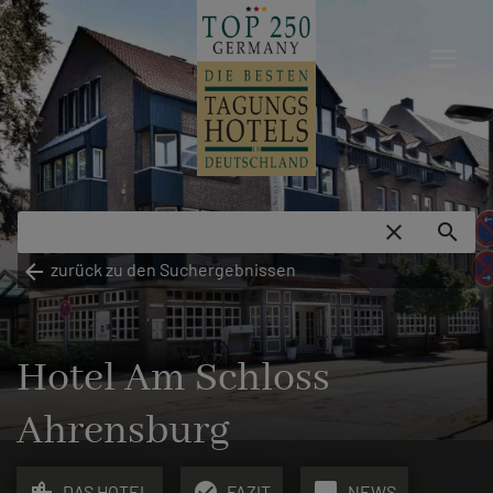
menu
close
search
arrow_back
zurück zu den Suchergebnissen
Hotel Am Schloss
Ahrensburg
location_city
check_circle
chat_bubble
DAS HOTEL
FAZIT
NEWS