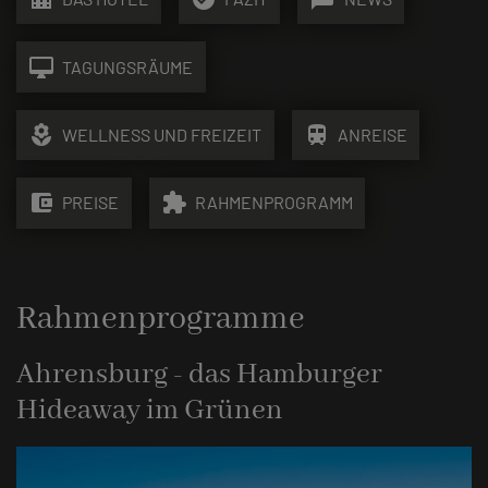
desktop_mac
TAGUNGSRÄUME
local_florist
train
WELLNESS UND FREIZEIT
ANREISE
account_balance_wallet
extension
PREISE
RAHMENPROGRAMM
Rahmenprogramme
Ahrensburg - das Hamburger
Hideaway im Grünen