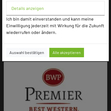
diesem Jahr in die Restart-Phase geführt hat.
Details anzeigen
Er war bereits 2002 bis 2007
Geschäftsführender Direktor in dem Vier-
Ich bin damit einverstanden und kann meine
Sterne-Hotel und hat es zuvor in den 90er
Einwilligung jederzeit mit Wirkung für die Zukunft
Jahren als selbstständiger
wiederrufen oder ändern.
Unternehmensberater in Sachen Vertrieb und
Marketing beraten.
Auswahl bestätigen
Alle akzeptieren
URL:
https://www.villastokkum.de/