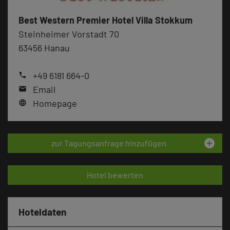
Best Western Premier Hotel Villa Stokkum
Steinheimer Vorstadt 70
63456 Hanau
+49 6181 664-0
phone
Email
mail
Homepage
language
add_circle
zur Tagungsanfrage hinzufügen
Hotel bewerten
Hoteldaten