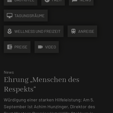
desktop_mac
TAGUNGSRÄUME
local_florist
train
WELLNESS UND FREIZEIT
ANREISE
account_balance_wallet
videocam
PREISE
VIDEO
News
Ehrung „Menschen des
Respekts“
Würdigung einer starken Hilfeleistung: Am 5.
September ist Achim Hunzinger, Direktor des