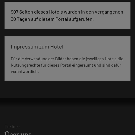
907 Seiten dieses Hotels wurden in den vergangenen
30 Tagen auf diesem Portal aufgerufen.
Impressum zum Hotel
Für die Verwendung der Bilder haben die jeweiligen Hotels die
Nutzungsrechte für dieses Portal eingeräumt und sind dafür
verantwortlich.
Die Idee
Über uns