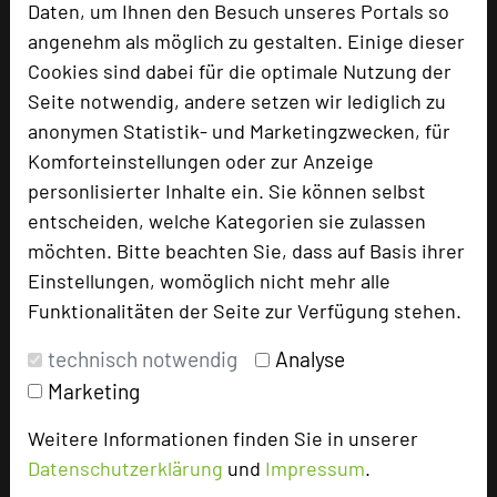
für die Kinder angeboten. „Mein besonderer
Daten, um Ihnen den Besuch unseres Portals so
Dank gilt einem mittlerweile wieder
angenehm als möglich zu gestalten. Einige dieser
vollständigen Hotelteam, ehrenamtlichen und
Cookies sind dabei für die optimale Nutzung der
amtlichen Helfern und unserem mutigen und
Seite notwendig, andere setzen wir lediglich zu
solidarischen Geschäftsführer des Hotels,
anonymen Statistik- und Marketingzwecken, für
Christoph Krieger“, sagt Hunzinger.
Komforteinstellungen oder zur Anzeige
personlisierter Inhalte ein. Sie können selbst
„Der Hotelbetrieb ist parallel immer
entscheiden, welche Kategorien sie zulassen
weitergelaufen, was natürlich eine enorme
möchten. Bitte beachten Sie, dass auf Basis ihrer
Herausforderung war. Aber die schnelle Hilfe
Einstellungen, womöglich nicht mehr alle
und Unterstützung für die geflüchteten
Funktionalitäten der Seite zur Verfügung stehen.
Menschen, darunter viele Familien mit kleinen
technisch notwendig
Analyse
Kindern, stand für uns als Gastgeber immer im
Marketing
Fokus“, so Hunzinger, der erst seit Februar
2022 wieder als Direktor zurück im Best
Weitere Informationen finden Sie in unserer
Western Premier Hotel Villa Stokkum in Hanau-
Datenschutzerklärung
und
Impressum
.
Steinheim ist und das 135-Zimmer-Hotel in