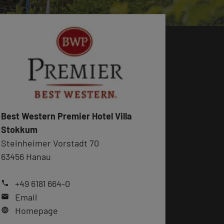
Best Western Premier Hotel Villa
Stokkum
Steinheimer Vorstadt 70
63456 Hanau
+49 6181 664-0
phone
Email
mail
Homepage
language