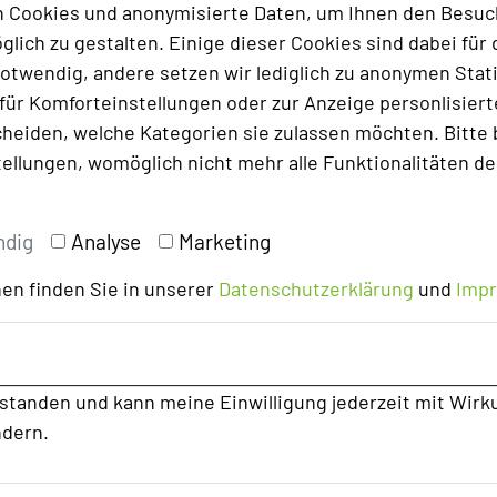
 Cookies und anonymisierte Daten, um Ihnen den Besuc
lich zu gestalten. Einige dieser Cookies sind dabei für 
otwendig, andere setzen wir lediglich zu anonymen Stati
to: Best Western Hotels Central Europe, Carmen Dücker
ür Komforteinstellungen oder zur Anzeige personlisierter
heiden, welche Kategorien sie zulassen möchten. Bitte 
anche diskutieren über Neuheiten und
tellungen, womöglich nicht mehr alle Funktionalitäten de
irmenkunden, Eventagenturen,
otelpartner und Location Betreiber sowie
ndig
Analyse
Marketing
aktiven Podiumsdiskussionen ist auch ein
en garantiert. Sehen wir uns?
en finden Sie in unserer
Datenschutzerklärung
und
Imp
rstanden und kann meine Einwilligung jederzeit mit Wirk
ndern.
kkum