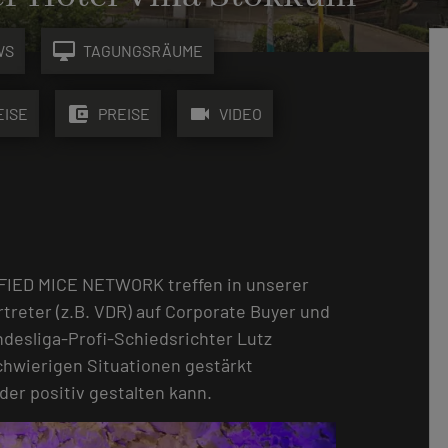
desktop_mac
WS
TAGUNGSRÄUME
account_balance_wallet
videocam
EISE
PREISE
VIDEO
FIED MICE NETWORK treffen in unserer
reter (z.B. VDR) auf Corporate Buyer und
ndesliga-Profi-Schiedsrichter Lutz
chwierigen Situationen gestärkt
der positiv gestalten kann.