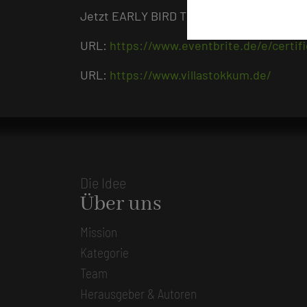
Jetzt EARLY BIRD Ticket sichern!
URL:
https://www.eventbrite.de/e/certi
URL:
https://www.villastokkum.de/
Die Idee
Über uns
Mission
Kategorie
Team
Herausgeber & Autoren