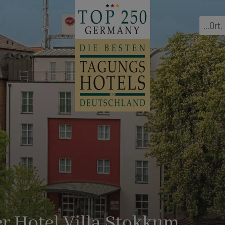
...
Ort
,
r Hotel Villa Stokkum