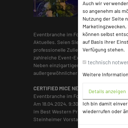
Auch wir verwenden
so angenehm als mög
Nutzung der Seite n
Fo
Marketingzwecken, f
können selbst entsc
Eventbranche im Fokus: Experten der Br
auf Basis ihrer Eins
Aktuelles. Seien Sie dabei, wenn sich F
Verfügung stehen.
professionelle Zulieferer, ausgewählte H
zahlreiche Event-Experten austauschen.
technisch notwe
Neben einzigartigen Einblicken und inter
außergewöhnlicher Rahmen zum Netzwerk
Weitere Information
CERTIFIED MICE NETWORK
Details anzeigen
Eventbranche im Fokus
Ich bin damit einve
Am 18.04.2024, 9:30 - 17:30 Uhr
wiederrufen oder ä
im Best Western Premier Hotel Villa Sto
Steinheimer Vorstadt 70 63456 Hanau