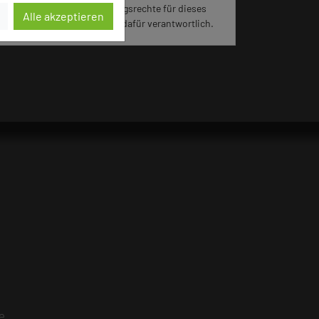
jeweiligen Hotels die Nutzungsrechte für dieses
Alle akzeptieren
Portal eingeräumt und sind dafür verantwortlich.
e