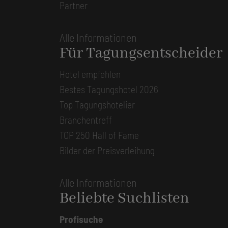
Partner
Alle Informationen
Für Tagungsentscheider
Hotel empfehlen
Bestes Tagungshotel 2026
Top Tagungshotelier
Branchentreff
TOP 250 Hall of Fame
Bilder der Preisverleihung
Alle Informationen
Beliebte Suchlisten
Profisuche