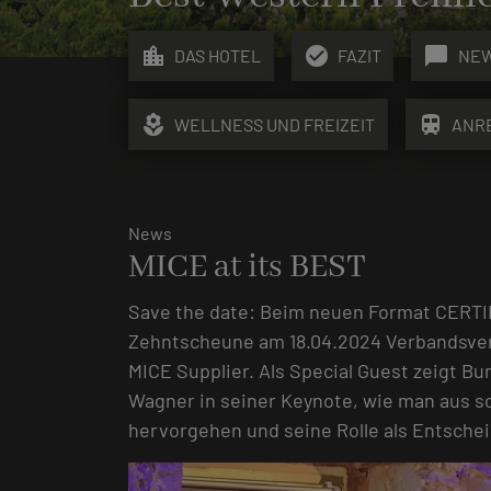
location_city
check_circle
chat_bubble
DAS HOTEL
FAZIT
NE
local_florist
train
WELLNESS UND FREIZEIT
ANR
News
MICE at its BEST
Save the date: Beim neuen Format CERTI
Zehntscheune am 18.04.2024 Verbandsvert
MICE Supplier. Als Special Guest zeigt Bu
Wagner in seiner Keynote, wie man aus s
hervorgehen und seine Rolle als Entschei