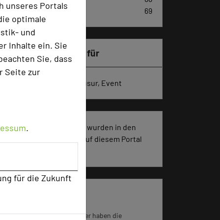
h unseres Portals
Einzelzimmer
69
die optimale
stik- und
 Inhalte ein. Sie
Besonders geeignet für
beachten Sie, dass
r Seite zur
Seminar, Konferenz, Klausur, Event
ressum
.
873 Seiten dieses Hotels wurden in den
vergangenen 30 Tagen auf diesem Portal
aufgerufen.
ung für die Zukunft
Impressum zum Hotel
Für die Verwendung der Bilder haben die