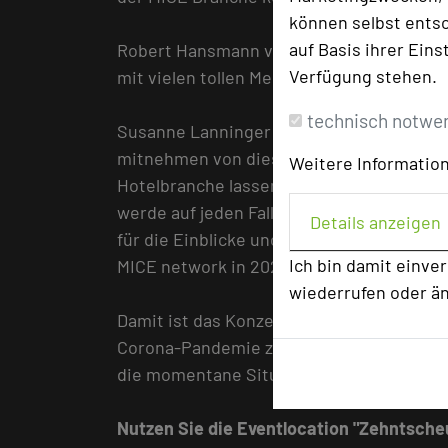
können selbst entsc
auf Basis ihrer Eins
Robert Hansmann von upstair events attes
Verfügung stehen.
mit vielen tollen Menschen und relevante
technisch notwe
Susanne Lanninger von der R + V Versiche
mitnehmen von dieser Veranstaltung. Vie
Weitere Information
Hotelbranche lassen sich auch 1:1 in ande
werde auf jeden Fall in meinem Unterneh
Details anzeigen
für die Einblicke und Ausblicke sowie neue
Ich bin damit einve
MICE network in 2025.“
wiederrufen oder ä
Damit ist das Konzept aufgegangen, nich
Corona-Pandemie zu benennen, sondern 
die momentane Situation bei den Firmen 
Nutzen Sie die Eventlocation "Zehntscheu