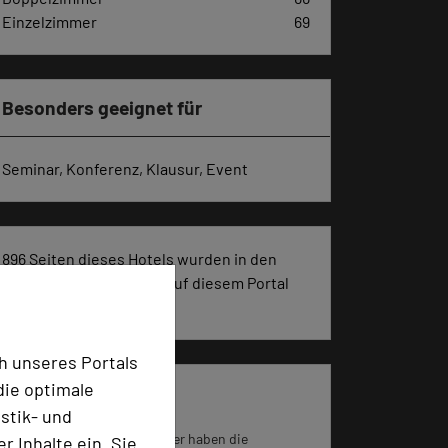
Einzelzimmer
69
Besonders geeignet für
Seminar, Konferenz, Klausur, Event
896 Seiten dieses Hotels wurden in den
vergangenen 30 Tagen auf diesem Portal
aufgerufen.
h unseres Portals
die optimale
Impressum zum Hotel
stik- und
Für die Verwendung der Bilder haben die
 Inhalte ein. Sie