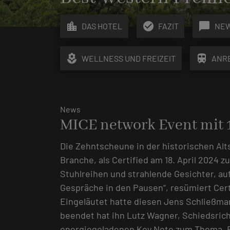
location_city
check_circle
chat_bubble
DAS HOTEL
FAZIT
NE
local_florist
train
WELLNESS UND FREIZEIT
ANR
News
MICE network Event mit 
Die Zehntscheune in der historischen Alt
Branche, als Certified am 18. April 2024 
Stuhlreihen und strahlende Gesichter, a
Gespräche in den Pausen“, resümiert Cert
Eingeläutet hatte diesen Jens Schließm
beendet hat ihn Lutz Wagner, Schiedsric
energiegeladenen Key Note zum Thema „E