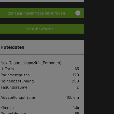
add_circle
zur Tagungsanfrage hinzufügen
Hotel bewerten
Hoteldaten
Max. Tagungskapazität (Personen)
U-Form
65
Parlamentarisch
120
Reihenbestuhlung
200
Tagungsräume
12
Ausstellungsfläche
100 qm
Zimmer
135
Doppelzimmer
66