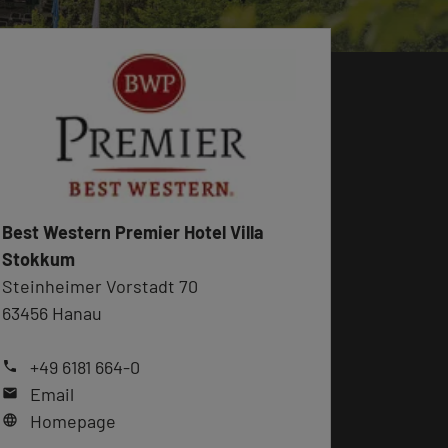
Best Western Premier Hotel Villa
Stokkum
Steinheimer Vorstadt 70
63456 Hanau
+49 6181 664-0
phone
Email
mail
Homepage
language