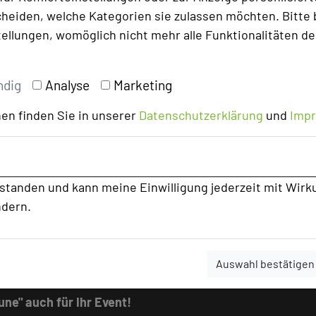
heiden, welche Kategorien sie zulassen möchten. Bitte 
tellungen, womöglich nicht mehr alle Funktionalitäten de
tiert: “Eine grossartige Veranstaltung
n Themen in einem erstklassigen Umfeld.“
ndig
Analyse
Marketing
rung ergänzt: „Ich konnte sehr viel
le Herausforderungen in der
en finden Sie in unserer
Datenschutzerklärung
und
Imp
re Geschäftsbereiche transportieren. Ich
men darüber berichten. Herzlichen Dank
n Impulse! Ich hoffe auf ein Certified
rstanden und kann meine Einwilligung jederzeit mit Wirk
ndern.
t nur die Herausforderungen nach der
auch Lösungsansätze zu beschreiben und
zu erfassen.
Auswahl bestätigen
ne" auch für Ihr Event!