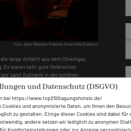
Foto: Best Western Premier Hotel Villa Stokkum
h die lange Anfahrt aus dem Chiemgau
ag. Es waren sehr gute Referenten
gie' samt Kulinarik in der schönen
zu übertreffen und die professionelle
ellungen und Datenschutz (DSGVO)
enau dem richtigen Maß an Unterhaltung
n bei https://www.top250tagungshotels.de/
t gemacht !“, äußert sich Gerald Schölzel
 Cookies und anonymisierte Daten, um Ihnen den Besuc
 „Ich habe mich auch sehr über den
lich zu gestalten. Einige dieser Cookies sind dabei für 
r überrascht, so viele Weggefährten
otwendig, andere setzen wir lediglich zu anonymen Stati
 auch neue, interessante Menschen aus
ür Komforteinstellungen oder zur Anzeige personlisierter