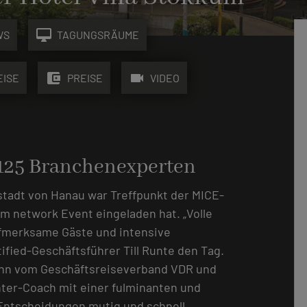
desktop_mac
WS
TAGUNGSRÄUME
account_balance_wallet
videocam
EISE
PREISE
VIDEO
125 Branchenexperten
stadt von Hanau war Treffpunkt der MICE-
zum network Event eingeladen hat. „Volle
ufmerksame Gäste und intensive
ified-Geschäftsführer Till Runte den Tag.
ann vom Geschäftsreiseverband VDR und
hter-Coach mit einer fulminanten und
ntscheidungen mutig und schnell