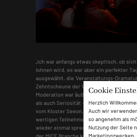
„Ich war anfangs etwas skeptisch, ob sic
lohnen wird, es war aber ein perfekter T
ausgewählt, die 'Veranstaltungs-Dramatur
Zehntscheune der Villa Stokkum ist nicht 
Cookie Einst
Moderation war äußerst kurzweilig mit g
Herzlich Willkomme
als auch Seriosität – das habt Ihr sehr gu
Auch wir verwenden
vom Kloster Seeon, um noch nachzulegen:
so angenehm als mög
wertigen Teilnehmerkreis gefreut und wa
Nutzung der Seite n
wieder einmal sprechen zu können – aber
Marketingzwecken, f
der MICE Branche kennenzulernen.“