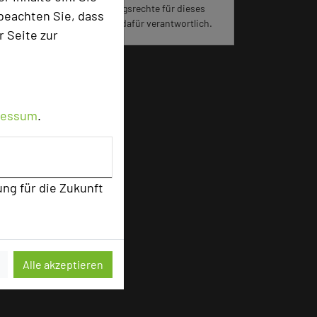
jeweiligen Hotels die Nutzungsrechte für dieses
beachten Sie, dass
Portal eingeräumt und sind dafür verantwortlich.
r Seite zur
ressum
.
ung für die Zukunft
Alle akzeptieren