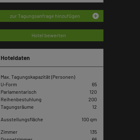
add_circle
zur Tagungsanfrage hinzufügen
Hotel bewerten
Hoteldaten
Max. Tagungskapazität (Personen)
U-Form
65
Parlamentarisch
120
Reihenbestuhlung
200
Tagungsräume
12
Ausstellungsfläche
100 qm
Zimmer
135
Doppelzimmer
66