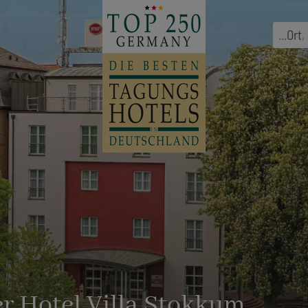
...
Ort
,
r Hotel Villa Stokkum