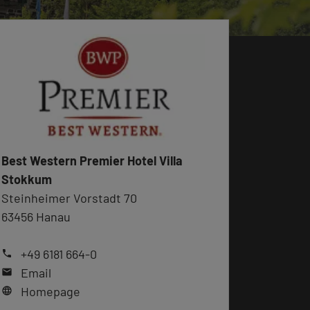
Best Western Premier Hotel Villa
Stokkum
Steinheimer Vorstadt 70
63456 Hanau
+49 6181 664-0
phone
Email
mail
Homepage
language