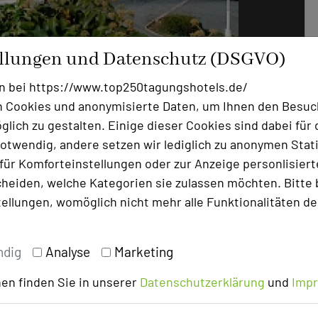
Foto: Best Western Premier Hotel Villa Stokkum
ellungen und Datenschutz (DSGVO)
vollklimatisiert. 135 hochwertig
n bei https://www.top250tagungshotels.de/
asfront versehene Veranstaltungs- und
 Cookies und anonymisierte Daten, um Ihnen den Besuc
oderner Tagungstechnik vom festlichen
lich zu gestalten. Einige dieser Cookies sind dabei für 
ick auf den Eventgarten bis hin zum
otwendig, andere setzen wir lediglich zu anonymen Stati
fort für jede Veranstaltung.
ür Komforteinstellungen oder zur Anzeige personlisierter
heiden, welche Kategorien sie zulassen möchten. Bitte 
hemalige Residenz des Barons zu
tellungen, womöglich nicht mehr alle Funktionalitäten de
re Geschichte mit der Gegenwart. Der
e der Industriedenkmäler geführt und ist
ndig
Analyse
Marketing
n-Main-Gebiet. Zusätzliche
n bietet auch die ZEHNTSCHEUNE-
en finden Sie in unserer
Datenschutzerklärung
und
Imp
l entfernt.