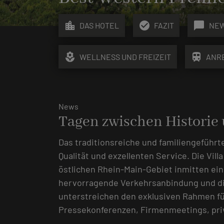
location_city
check_circle
chat_bubble
DAS HOTEL
FAZIT
NE
local_florist
train
WELLNESS UND FREIZEIT
ANR
News
Tagen zwischen Historie
Das traditionsreiche und familiengeführt
Qualität und exzellenten Service. Die Vill
östlichen Rhein-Main-Gebiet inmitten ei
hervorragende Verkehrsanbindung und di
unterstreichen den exklusiven Rahmen f
Pressekonferenzen, Firmenmeetings, priv