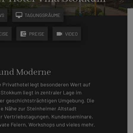
desktop_mac
WS
TAGUNGSRÄUME
account_balance_wallet
videocam
EISE
PREISE
VIDEO
 und Moderne
e Privathotel legt besonderen Wert auf
a Stokkum liegt in zentraler Lage im
ner geschichtsträchtigen Umgebung. Die
e Nähe zur Steinheimer Altstadt
ür Vertriebstagungen, Kundenseminare,
ate Feiern, Workshops und vieles mehr.