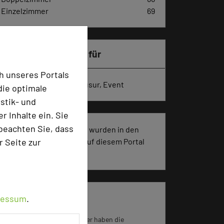
Einzelzimmer
69
Besonders geeignet für
h unseres Portals
Seminar, Konferenz, Klausur, Event
die optimale
stik- und
 Inhalte ein. Sie
beachten Sie, dass
874 Seiten dieses Hotels wurden in den
r Seite zur
vergangenen 30 Tagen auf diesem Portal
aufgerufen.
ressum
.
Impressum zum Hotel
Für die Verwendung der Bilder haben die