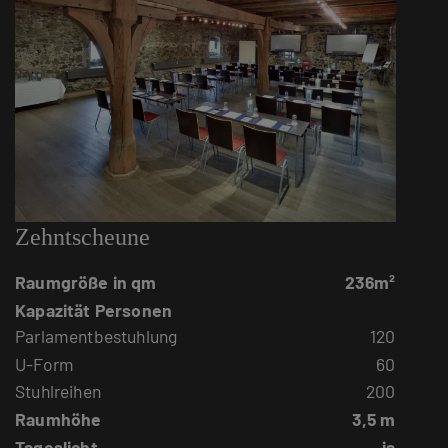
Zehntscheune
Raumgröße in qm
236m²
Kapazität Personen
Parlamentbestuhlung
120
U-Form
60
Stuhlreihen
200
Raumhöhe
3,5 m
Tageslicht
ja