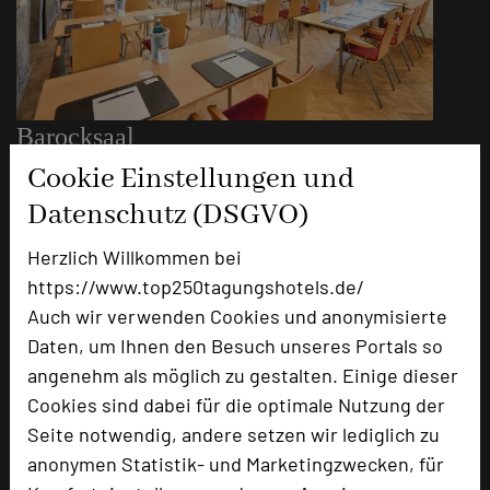
Barocksaal
Cookie Einstellungen und
Raumgröße in qm
101m²
Datenschutz (DSGVO)
Kapazität Personen
Parlamentbestuhlung
46
Herzlich Willkommen bei
U-Form
30
https://www.top250tagungshotels.de/
Stuhlreihen
70
Auch wir verwenden Cookies und anonymisierte
Raumhöhe
3 m
Daten, um Ihnen den Besuch unseres Portals so
Tageslicht
ja
angenehm als möglich zu gestalten. Einige dieser
Klimaanlage
ja
Cookies sind dabei für die optimale Nutzung der
Seite notwendig, andere setzen wir lediglich zu
Der Barocksaal im fast 400 Jahre alten
anonymen Statistik- und Marketingzwecken, für
Gebäudeteil der Villa Stokkum in der ersten