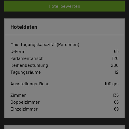
Hotel bewerten
Hoteldaten
Max. Tagungskapazität (Personen)
U-Form
65
Parlamentarisch
120
Reihenbestuhlung
200
Tagungsräume
12
Ausstellungsfläche
100 qm
Zimmer
135
Doppelzimmer
66
Einzelzimmer
69