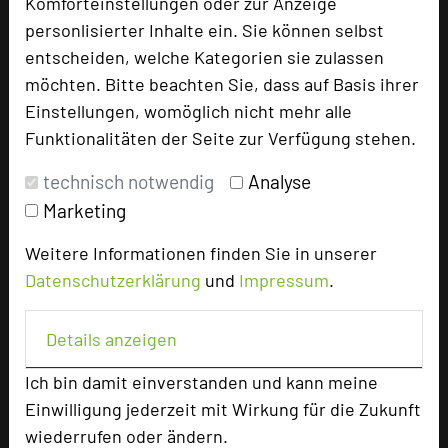
Komforteinstellungen oder zur Anzeige
Etage, sorgt mit seinem zeitgemäßen Design
personlisierter Inhalte ein. Sie können selbst
für ausgezeichnete Tagungsqualität und geben
entscheiden, welche Kategorien sie zulassen
Raum für Kreativität und Inspiration.
möchten. Bitte beachten Sie, dass auf Basis ihrer
Einstellungen, womöglich nicht mehr alle
Funktionalitäten der Seite zur Verfügung stehen.
technisch notwendig
Analyse
Marketing
Weitere Informationen finden Sie in unserer
Datenschutzerklärung
und
Impressum
.
Details anzeigen
Ich bin damit einverstanden und kann meine
Einwilligung jederzeit mit Wirkung für die Zukunft
wiederrufen oder ändern.
1665