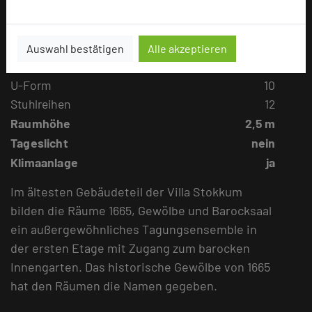
Raumgröße in qm
26m²
Kapazität Personen
Auswahl bestätigen
Alle akzeptieren
Parlamentbestuhlung
U-Form
10
Stuhlreihen
12
Raumhöhe
2,5 m
Tageslicht
nein
Klimaanlage
ja
Im ältesten Gebäudeteil der Villa Stokkum
bilden die Räume 1665, Gewölbe und Barocksaal
ein außergewöhnliches Tagungsensemble in
der ersten Etage mit Zugang zum barocken
Innengarten. Das historische Gewölbe von 1665
hat den Räumen die Namen gegeben.