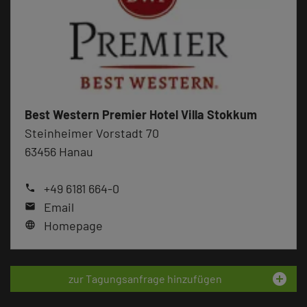
Best Western Premier Hotel Villa Stokkum
Steinheimer Vorstadt 70
63456 Hanau
+49 6181 664-0
phone
Email
mail
Homepage
language
add_circle
zur Tagungsanfrage hinzufügen