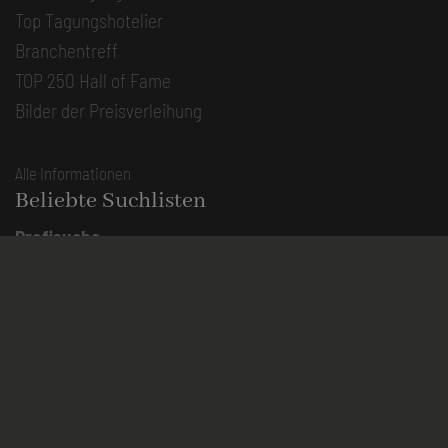
Top Tagungshotelier
Branchentreff
TOP 250 Hall of Fame
Bilder der Preisverleihung
Alle Informationen
Beliebte Suchlisten
Profisuche
Seminar
Konferenz
Klausur
Event
Kreativformate