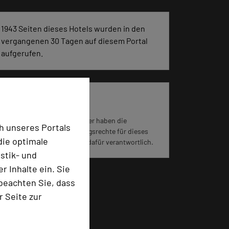
1943 Seiten dieses Hotels wurden in den
vergangenen 30 Tagen auf diesem Portal
aufgerufen.
Impressum zum Hotel
Für die Verwendung der Bilder haben die
h unseres Portals
jeweiligen Hotels die Nutzungsrechte für dieses
die optimale
Portal eingeräumt und sind dafür verantwortlich.
stik- und
 Inhalte ein. Sie
beachten Sie, dass
r Seite zur