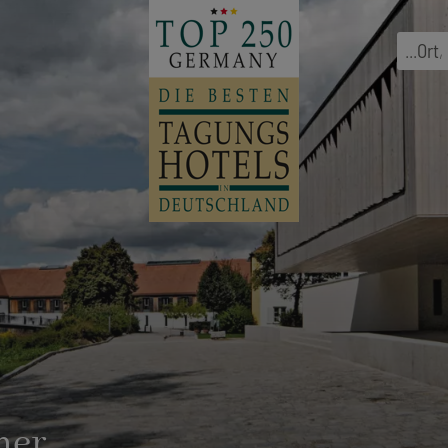
...
Ort
,
mer