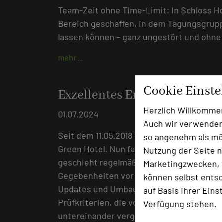
Team-Zeit ohne Time-Limit: In Schloss
Bereich geschaffen, in dem Tagungsgrupp
lassen können – ganz ungestört und ohne
mehr …
Cookie Einst
Exzellentes Ergebnis für S
Herzlich Willkomme
01.07.2024
Auch wir verwenden
Seit dem 11.05.2018 ist das Schloss Hohe
so angenehm als mög
Green Hotel. Nun fand vor wenigen Tagen d
Nutzung der Seite n
geschieht regelmäßig alle drei Jahre dur
Marketingzwecken, f
Gegebenheiten vor Ort kontrolliert. In jed
können selbst entsc
Updates und Umbaumaßnahmen. Jedes der C
auf Basis ihrer Eins
Prüfkriterien, die von den Prüfern einhei
Verfügung stehen.
untereinander vergleichbar.