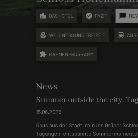
location_city
check_circle
chat_bubble
DAS HOTEL
FAZIT
NE
local_florist
train
WELLNESS UND FREIZEIT
ANR
extension
RAHMENPROGRAMM
News
Summer outside the city. Ta
15.06.2026
Raus aus der Stadt, rein ins Grüne: Sch
Tagungen, entspannte Sommermomente un