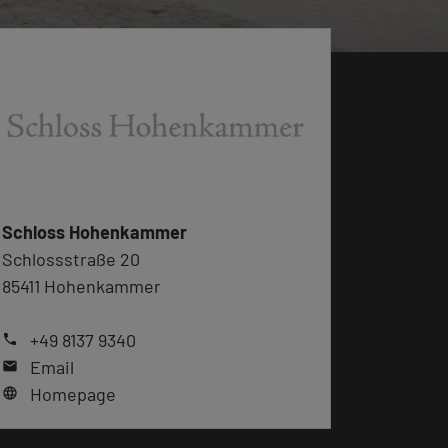
Schloss Hohenkammer
Schlossstraße 20
85411 Hohenkammer
+49 8137 9340
phone
Email
mail
Homepage
language