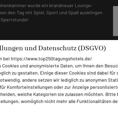
 Hohenkammer wurde ein brandneuer Lounge-
en den Tag mit Spiel, Sport und Spaß ausklingen
 Sperrstunde!
ellungen und Datenschutz (DSGVO)
chloss Hohenkammer
n bei https://www.top250tagungshotels.de/
 Cookies und anonymisierte Daten, um Ihnen den Besuc
nkammer bei München ein geprüftes Certified
lich zu gestalten. Einige dieser Cookies sind dabei für 
ie Re-Zertifizierung von Certified statt. Dies
otwendig, andere setzen wir lediglich zu anonymen Stati
ch einen unabhängigen Prüfer, der die
ür Komforteinstellungen oder zur Anzeige personlisierter
em Jahr dazwischen gibt es ein digitales Audit für
heiden, welche Kategorien sie zulassen möchten. Bitte 
ertified Qualitätssiegel beinhaltet bis zu 125
tellungen, womöglich nicht mehr alle Funktionalitäten de
tlich überprüft werden. Somit sind die Hotels