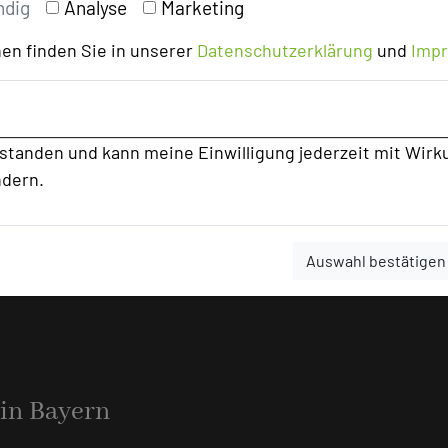
ndig
Analyse
Marketing
en finden Sie in unserer
Datenschutzerklärung
und
Imp
überzeugen
rstanden und kann meine Einwilligung jederzeit mit Wirk
ndern.
s Hohenkammer, unter der Leitung von Florian
n über die erneute Bestätigung des Michelin
eiteren renommierten Auszeichnungen noch eine
Auswahl bestätigen
nd Hotel-Guide" hat den 31-jährigen André Sieber
 in Bayern