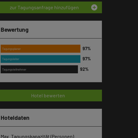
add_circle
zur Tagungsanfrage hinzufügen
Bewertung
Tagungsplaner
Tagungsleiter
Tagungsteilnehmer
Hotel bewerten
Hoteldaten
Max. Tagungskapazität (Personen)