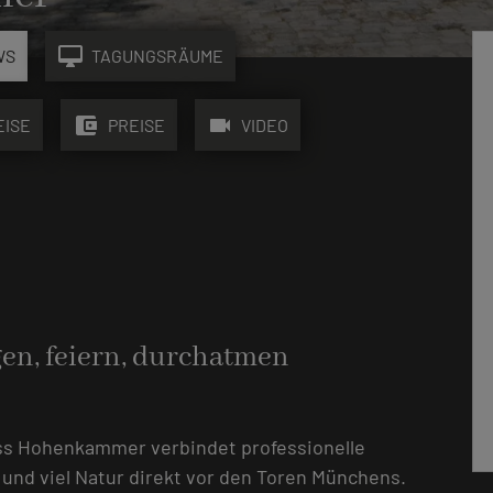
desktop_mac
WS
TAGUNGSRÄUME
account_balance_wallet
videocam
EISE
PREISE
VIDEO
gen, feiern, durchatmen
loss Hohenkammer verbindet professionelle
d viel Natur direkt vor den Toren Münchens.