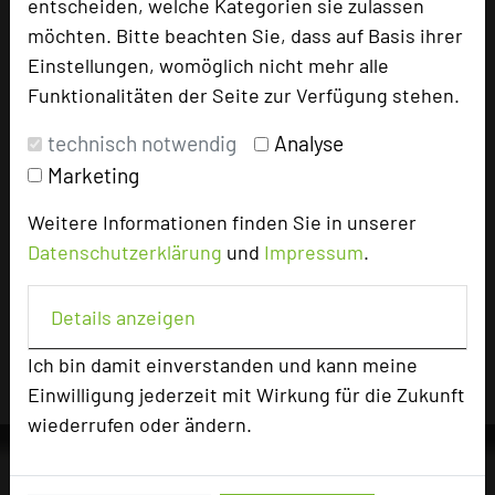
entscheiden, welche Kategorien sie zulassen
72525 Münsingen
Biosphärenhotel
10.
möchten. Bitte beachten Sie, dass auf Basis ihrer
Gasthof Herrmann
Einstellungen, womöglich nicht mehr alle
72531 Hohenstein
Hotel Speidel`s
11.
Funktionalitäten der Seite zur Verfügung stehen.
BrauManufaktur
75181 Pforzheim
12.
Hohenwart Forum
technisch notwendig
Analyse
38667 Bad Harzburg
13.
Harz Hotel & Spa Seela
Marketing
83370 Seeon
14.
Kloster Seeon
83334 Inzell
15.
Hotel Heißenhof
Weitere Informationen finden Sie in unserer
14806 Bad Belzig
16.
Paulinenhof
Datenschutzerklärung
und
Impressum
.
82467 Garmisch-
17.
Riessersee Hotel
Partenkirchen
Details anzeigen
34537 Bad Wildungen
18.
Göbels Hotel Quellenhof
87763 Lautrach
19.
Schloss Lautrach
Ich bin damit einverstanden und kann meine
36100 Petersberg
20.
Hotel - Restaurant Berghof
Einwilligung jederzeit mit Wirkung für die Zukunft
wiederrufen oder ändern.