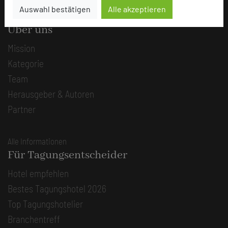
Auswahl bestätigen
Alle akzeptieren
Die Idee
Über uns
Mission
Kategorie
Team
Herausgeber & Autoren
Partner
Alle Informationen
Für Tagungsentscheider
Hotel empfehlen
Bestes Tagungshotel 2026
Top Tagungshotelier
Branchentreff