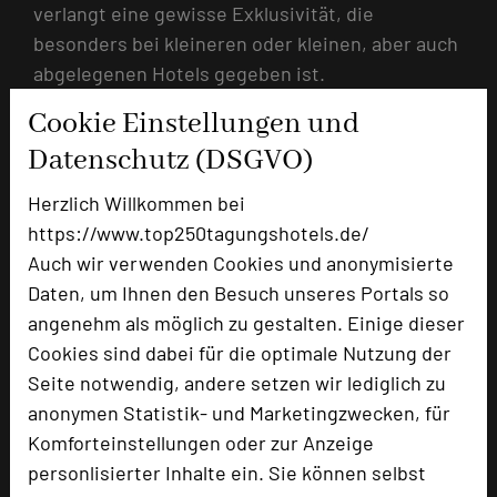
verlangt eine gewisse Exklusivität, die
besonders bei kleineren oder kleinen, aber auch
abgelegenen Hotels gegeben ist.
Cookie Einstellungen und
Hotel
Ort
66500 Hornbach
1.
Kloster Hornbach
Datenschutz (DSGVO)
45149 Essen
Mintrops Stadt Hotel
2.
Herzlich Willkommen bei
Margarethenhöhe
https://www.top250tagungshotels.de/
36329 Romrod
3.
hôtel schloss romrod
Auch wir verwenden Cookies und anonymisierte
47475 Kamp-Lintfort
4.
Wellings Parkhotel
45289 Essen
Daten, um Ihnen den Besuch unseres Portals so
Mintrops Land Hotel
5.
Burgaltendorf
angenehm als möglich zu gestalten. Einige dieser
63768 Hösbach
Tagungszentrum
Cookies sind dabei für die optimale Nutzung der
6.
Schmerlenbach
Seite notwendig, andere setzen wir lediglich zu
97080 Würzburg
7.
Schlosshotel Steinburg
anonymen Statistik- und Marketingzwecken, für
37441 Bad Sachsa
Romantischer Winkel -
Komforteinstellungen oder zur Anzeige
8.
RoLigio® & Wellness Resort
personlisierter Inhalte ein. Sie können selbst
18279 Lalendorf
9.
Gut Gremmelin