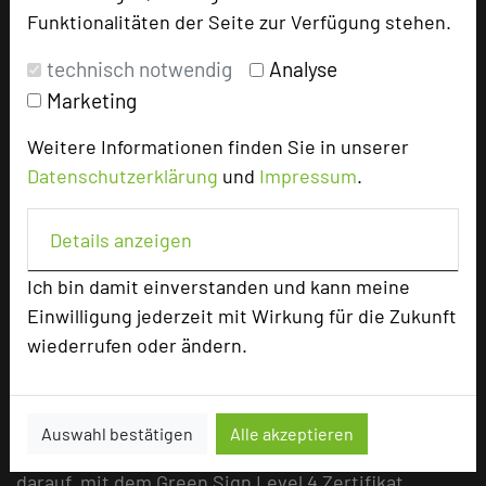
Funktionalitäten der Seite zur Verfügung stehen.
Ihr sucht den idealen Ort für eure Weihnachtsfeier?
Im Parkhotel Landau findet ihr genau das Richtige!
technisch notwendig
Analyse
In unserer Brasserie Wein & Dein erwartet euch ein
Marketing
festliches Weihnachtsessen – wahlweise à la carte
Weitere Informationen finden Sie in unserer
oder als exklusives Menü, perfekt für Gruppen bis zu
Datenschutzerklärung
und
Impressum
.
14 Personen.
mehr …
Details anzeigen
Ich bin damit einverstanden und kann meine
Zertifizierte Nachhaltigkeit
Einwilligung jederzeit mit Wirkung für die Zukunft
wiederrufen oder ändern.
21.08.2024
Nachhaltigkeit und Komfort müssen sich nicht
ausschließen – im Gegenteil! Im Parkhotel Landau
Auswahl bestätigen
Alle akzeptieren
kannst Du beides perfekt verbinden. Wir sind stolz
darauf, mit dem Green Sign Level 4 Zertifikat