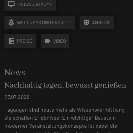
desktop_mac
TAGUNGSRÄUME
local_florist
train
WELLNESS UND FREIZEIT
ANREISE
account_balance_wallet
videocam
PREISE
VIDEO
News
Nachhaltig tagen, bewusst genießen
27.07.2026
Tagungen sind heute mehr als Wissensvermittlung –
sie schaffen Erlebnisse. Ein wichtiger Baustein
moderner Veranstaltungskonzepte ist dabei die