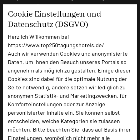
Umsetzung für den Erfolg Ihres Events sind.
Cookie Einstellungen und
mehr …
Datenschutz (DSGVO)
Herzlich Willkommen bei
Sportlich ins neue Tagungsjahr!
https://www.top250tagungshotels.de/
Auch wir verwenden Cookies und anonymisierte
21.10.2024
Daten, um Ihnen den Besuch unseres Portals so
Steigere den Teamgeist Deiner Teilnehmenden auch
angenehm als möglich zu gestalten. Einige dieser
durch spannende sportliche Aktivitäten.
Cookies sind dabei für die optimale Nutzung der
Seite notwendig, andere setzen wir lediglich zu
mehr …
anonymen Statistik- und Marketingzwecken, für
Komforteinstellungen oder zur Anzeige
Deine Weihnachtsfeier im Parkhotel
personlisierter Inhalte ein. Sie können selbst
entscheiden, welche Kategorien sie zulassen
Landau
möchten. Bitte beachten Sie, dass auf Basis ihrer
24.09.2024
Einstellungen, womöglich nicht mehr alle